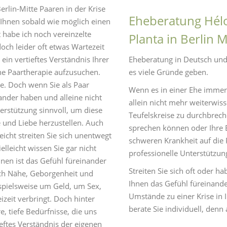
rlin-Mitte Paaren in der Krise
Eheberatung Héloï
h Ihnen sobald wie möglich einen
t habe ich noch vereinzelte
Planta in Berlin M
och leider oft etwas Wartezeit
ein vertieftes Verständnis Ihrer
Eheberatung in Deutsch und 
ine Paartherapie aufzusuchen.
es viele Gründe geben.
pie. Doch wenn Sie als Paar
Wenn es in einer Ehe immer
nder haben und alleine nicht
allein nicht mehr weiterwis
erstützung sinnvoll, um diese
Teufelskreise zu durchbrec
 und Liebe herzustellen. Auch
sprechen können oder Ihre 
leicht streiten Sie sich unentwegt
schweren Krankheit auf die P
elleicht wissen Sie gar nicht
professionelle Unterstützun
nen ist das Gefühl füreinander
Streiten Sie sich oft oder h
h Nähe, Geborgenheit und
Ihnen das Gefühl füreinand
ispielsweise um Geld, um Sex,
Umstände zu einer Krise in I
izeit verbringt. Doch hinter
berate Sie individuell, denn 
, tiefe Bedürfnisse, die uns
ieftes Verständnis der eigenen