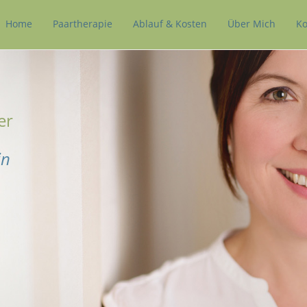
Home
Paartherapie
Ablauf & Kosten
Über Mich
Ko
er
in