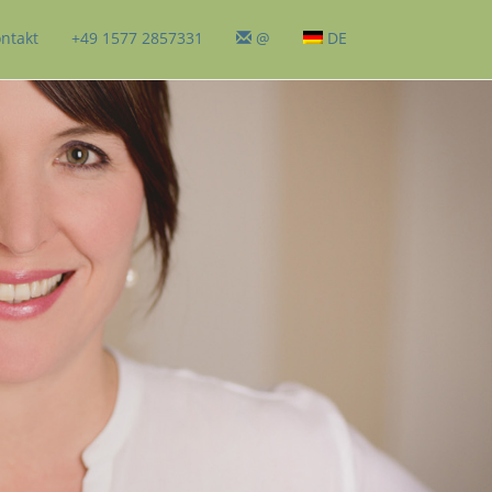
ntakt
+49 1577 2857331
@
DE