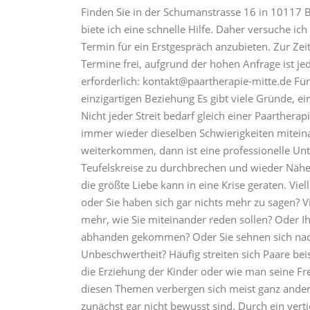
Finden Sie in der Schumanstrasse 16 in 10117 Be
biete ich eine schnelle Hilfe. Daher versuche ic
Termin für ein Erstgespräch anzubieten. Zur Zei
Termine frei, aufgrund der hohen Anfrage ist jed
erforderlich: kontakt@paartherapie-mitte.de Für 
einzigartigen Beziehung Es gibt viele Gründe, e
Nicht jeder Streit bedarf gleich einer Paarthera
immer wieder dieselben Schwierigkeiten miteina
weiterkommen, dann ist eine professionelle Unt
Teufelskreise zu durchbrechen und wieder Nähe
die größte Liebe kann in eine Krise geraten. Viel
oder Sie haben sich gar nichts mehr zu sagen? Vi
mehr, wie Sie miteinander reden sollen? Oder Ih
abhanden gekommen? Oder Sie sehnen sich nac
Unbeschwertheit? Häufig streiten sich Paare be
die Erziehung der Kinder oder wie man seine Fre
diesen Themen verbergen sich meist ganz andere
zunächst gar nicht bewusst sind. Durch ein vert