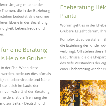
ollerer Umgang miteinander
Eheberatung Héloï
he Themen, die in der Beziehung
Planta
erstehen bedeutet eine enorme
eferen Ebene in der Beziehung,
Worum geht es in der Eheber
endigkeit, Lebensfreude und
Gruber)? Es geht darum, Ihre
er.
Komplexität zu verstehen. E
die Erziehung der Kinder o
 für eine Beratung
verbringt. Oft stehen diese
ls Heloise Gruber
Bedürfnisse, die die Ehepa
das tiefe Verständnis der ei
 in der Ehe. Wenn diese
einer Eheberatung wieder e
werden, bedeutet dies oftmals
igkeit, Lebensfreude und Nähe
tellt sich im Laufe der
nnvoll wäre. Ziel der Beratung
ermeiden. Ist die Trennung der
end zur Seite. · Deutsch und